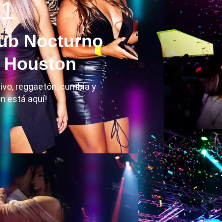
 1
lub Nocturno
e Houston
vo, reggaetón, cumbia y
n está aquí!