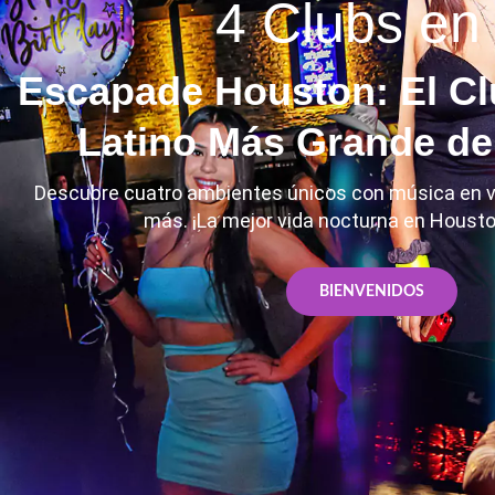
4 Clubs en
Escapade Houston: El C
Latino Más Grande d
Descubre cuatro ambientes únicos con música en vi
más. ¡La mejor vida nocturna en Housto
BIENVENIDOS